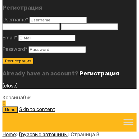
Регистрация
Username
*
Email
*
Password
*
Already have an account?
Регистрация
(close)
Корзина
0
₽
0
Skip to content
Menu
Home
Грузовые автошины
Страница 8