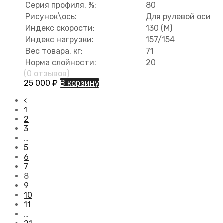
Серия профиля, %:
80
Рисунок\ось:
Для рулевой оси
Индекс скорости:
130 (M)
Индекс нагрузки:
157/154
Вес товара, кг:
71
Норма слойности:
20
(0 отзывов)
25 000
₽
В корзину
1
2
3
…
5
6
7
8
9
10
11
…