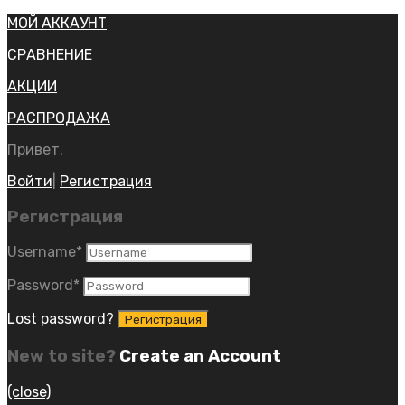
МОЙ АККАУНТ
СРАВНЕНИЕ
АКЦИИ
РАСПРОДАЖА
Привет.
Войти
|
Регистрация
Регистрация
Username
*
Password
*
Lost password?
New to site?
Create an Account
(close)