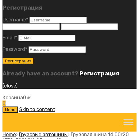
Регистрация
Username
*
Email
*
Password
*
Already have an account?
Регистрация
(close)
Корзина
0
₽
0
Skip to content
Menu
Home
Грузовые автошины
Грузовая шина 14.00r20