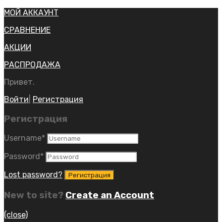
МОЙ АККАУНТ
СРАВНЕНИЕ
АКЦИИ
РАСПРОДАЖА
Привет.
Войти
|
Регистрация
Регистрация
Username
*
Password
*
Lost password?
New to site?
Create an Account
(close)