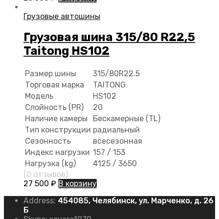
Грузовые автошины
Грузовая шина 315/80 R22,5
Taitong HS102
Размер шины
315/80R22.5
Торговая марка
TAITONG
Модель
HS102
Слойность (PR)
20
Наличие камеры
Бескамерные (TL)
Тип конструкции
радиальный
Сезонность
всесезонная
Индекс нагрузки
157 / 153
Нагрузка (kg)
4125 / 3650
(0 отзывов)
27 500
₽
В корзину
Address:
454085, Челябинск, ул. Марченко, д. 26
Б