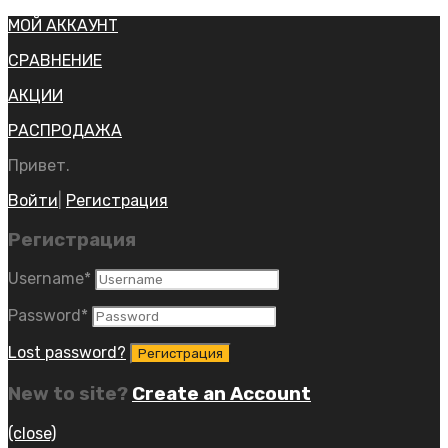
МОЙ АККАУНТ
СРАВНЕНИЕ
АКЦИИ
РАСПРОДАЖА
Привет.
Войти
|
Регистрация
Регистрация
Username
*
Password
*
Lost password?
New to site?
Create an Account
(close)