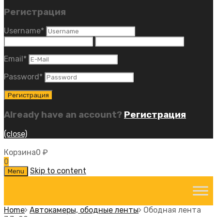
Регистрация
Username
*
Email
*
Password
*
Already have an account?
Регистрация
(close)
Корзина
0
₽
0
Skip to content
Menu
Home
Автокамеры, ободные ленты
Ободная лента